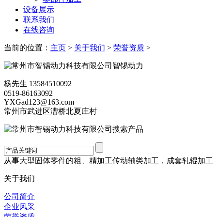
设备展示
联系我们
在线咨询
当前的位置：
主页
>
关于我们
>
荣誉资质
>
智锡动力
杨先生 13584510092
0519-86163092
YXGad123@163.com
常州市武进区漕桥北夏庄村
搜索产品
从事大型固体零件的粗、精加工传动轴类加工，成套轧辊加工
关于我们
公司简介
企业风采
荣誉资质